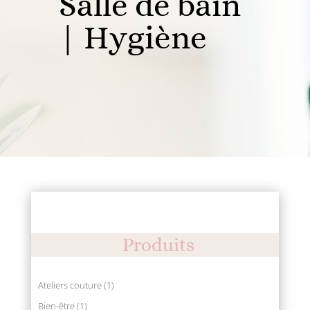
Salle de bain
| Hygiène
Produits
1
Ateliers couture
1
produit
1
Bien-être
1