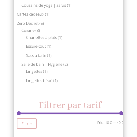
produit
1
Coussins de yoga | zafus
1
produit
1
Cartes cadeaux
1
produit
5
Zéro Déchet
5
3
produits
Cuisine
3
produits
1
Charlottes à plats
1
produit
1
Essuie-tout
1
produit
1
Sacs à tarte
1
produit
2
Salle de bain | Hygiène
2
1
produits
Lingettes
1
produit
1
Lingettes bébé
1
produit
Filtrer par tarif
P
P
Prix :
10 €
—
40 €
Filtrer
r
r