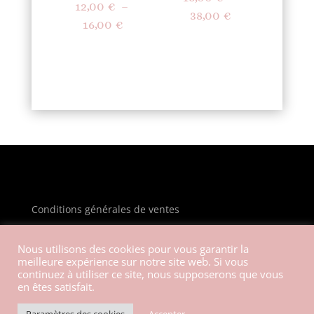
12,00
€
–
Plage
38,00
€
Plage
16,00
€
de
de
prix :
prix :
16,00 €
12,00 €
à
à
38,00 €
16,00 €
Conditions générales de ventes
Mentions légales
Nous utilisons des cookies pour vous garantir la
meilleure expérience sur notre site web. Si vous
Politique de confidentialité
continuez à utiliser ce site, nous supposerons que vous
en êtes satisfait.