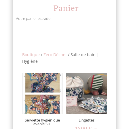
i
i
Panier
x
x
m
m
Votre panier est vide.
i
a
n
x
Boutique
/
Zéro Déchet
/ Salle de bain |
Hygiène
Serviette hygiénique
Lingettes
lavable SHL
16,00
€
–