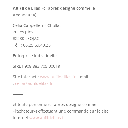
Au Fil de Lilas
(
ci-après désigné comme le
« vendeur »)
Célia Cappelleri – Chollat
20 les pins
82230 LEOJAC
Tél. : 06.25.69.49.25
Entreprise Individuelle
SIRET 908 883 705 00018
Site internet :
www.aufildelilas.fr
– mail
:
celia@aufildelilas.fr
——–
et toute personne (ci-après désigné comme
«l’acheteur») effectuant une commande sur le site
internet
www.aufildelilas.fr